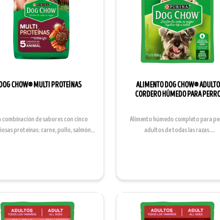
DOG CHOW® MULTI PROTEÍNAS
ALIMENTO DOG CHOW® ADULT
CORDERO HÚMEDO PARA PERR
 combinación de sabores con cinco
Alimento húmedo completo para pe
iosas proteínas: carne, pollo, salmón,
adultos de todas las razas....
cerdo y pavo....