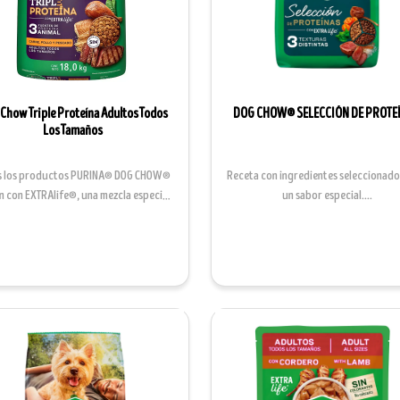
Chow Triple Proteína Adultos Todos
DOG CHOW® SELECCIÓN DE PROTEÍ
Los Tamaños
s los productos PURINA® DOG CHOW®
Receta con ingredientes seleccionado
n con EXTRAlife®, una mezcla especial
un sabor especial....
de antioxidantes...