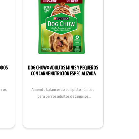
ODOS
DOG CHOW® ADULTOS MINIS Y PEQUEÑOS
CON CARNE NUTRICIÓN ESPECIALIZADA
rros
Alimento balanceado completo húmedo
para perros adultos de tamaños
mini&nbsp;o pequeños....