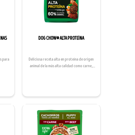
NAS​
DOG CHOW® ALTA PROTEÍNA​
s para
Deliciosa receta alta en proteína de origen
animal de la más alta calidad como carne,
pollo y hue...