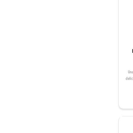
Una
delic