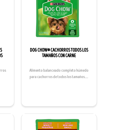
OS
DOG CHOW® CACHORROS TODOS LOS
OS
TAMAÑOS CON CARNE
rros
Alimento balanceado completo húmedo
para cachorros de todos los tamaños....