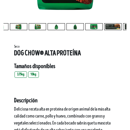
Seco
DOG CHOW® ALTA PROTEÍNA​
Tamaños disponibles
3.75kg
10kg
Descripción
Deliciosa receta alta en proteína de origen animal de la más alta
calidad como carne, pollo y huevo, combinado con granos y
vegetales seleccionados. En cada bocado sabrás que tu mascota