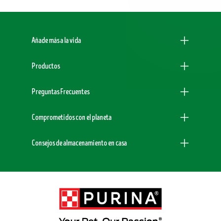
Menu Footer Dogchow
Añade más a la vida
Productos
Preguntas Frecuentes
Comprometidos con el planeta
Consejos de almacenamiento en casa