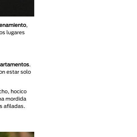
renamiento
,
os lugares
partamentos
.
on estar solo
ncho, hocico
una mordida
s afiladas.