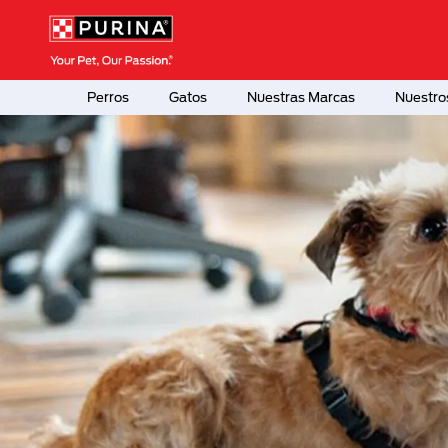
Pasar al contenido principal
Menú Secundario Purina
Menú Principal Purina
Perros
Gatos
Nuestras Marcas
Nuestro