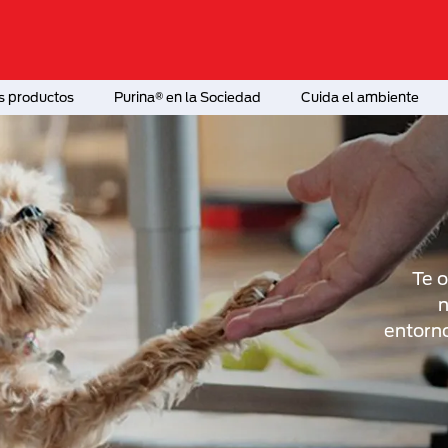
s productos
Purina® en la Sociedad
Cuida el ambiente
Te 
n
entorno