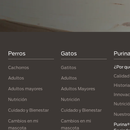
Menú Footer Purina
Perros
Gatos
Purin
¿Por qu
Cachorros
Gatitos
Calidad
Adultos
Adultos
Historia
Adultos mayores
Adultos Mayores
Innovac
Nutrición
Nutrición
Nutrici
Cuidado y Bienestar
Cuidado y Bienestar
Nuestro
Cambios en mi
Cambios en mi
Purina® 
mascota
mascota