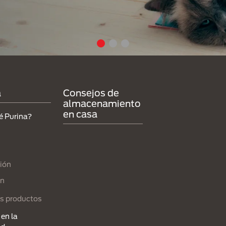
a
Consejos de
almacenamiento
en casa
é Purina?
ión
ón
s productos
en la