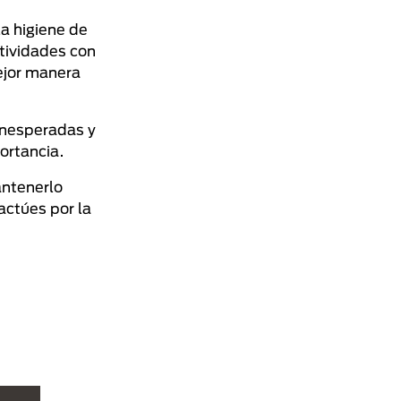
a higiene de
ctividades con
mejor manera
inesperadas y
portancia.
antenerlo
ctúes por la