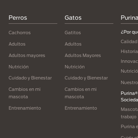
Perros
Gatos
Purin
¿Por qu
Cachorros
Gatitos
Calidad
Adultos
Adultos
Historia
Adultos mayores
Adultos Mayores
Innovac
Nutrición
Nutrición
Nutrici
Cuidado y Bienestar
Cuidado y Bienestar
Nuestro
Cambios en mi
Cambios en mi
Purina® 
mascota
mascota
Socied
Entrenamiento
Entrenamiento
Mascota
trabajo
Purina 
Cuida e