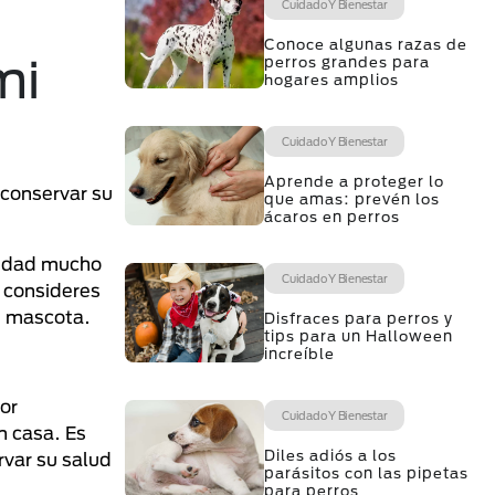
Cuidado Y Bienestar
Conoce algunas razas de
mi
perros grandes para
hogares amplios
Cuidado Y Bienestar
Aprende a proteger lo
 conservar su
que amas: prevén los
ácaros en perros
vidad mucho
Cuidado Y Bienestar
 consideres
tu mascota.
Disfraces para perros y
tips para un Halloween
increíble
or
Cuidado Y Bienestar
n casa. Es
Diles adiós a los
rvar su salud
parásitos con las pipetas
para perros