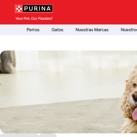
Pasar al contenido principal
Menú Secundario Purina
Menú Principal Purina
Perros
Gatos
Nuestras Marcas
Nuestro