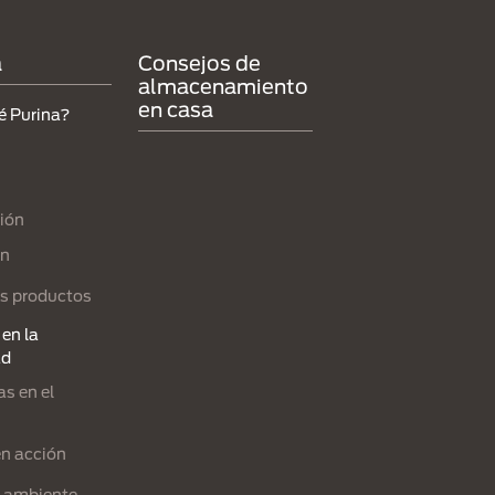
a
Consejos de
almacenamiento
en casa
é Purina?
ión
ón
s productos
en la
ad
s en el
en acción
l ambiente