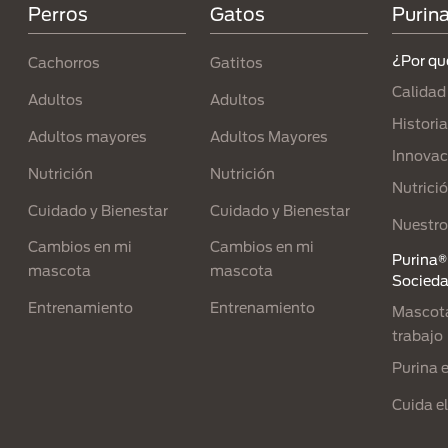
Perros
Gatos
Purin
¿Por qu
Cachorros
Gatitos
Calidad
Adultos
Adultos
Historia
Adultos mayores
Adultos Mayores
Innovac
Nutrición
Nutrición
Nutrici
Cuidado y Bienestar
Cuidado y Bienestar
Nuestro
Cambios en mi
Cambios en mi
Purina® 
mascota
mascota
Socied
Entrenamiento
Entrenamiento
Mascota
trabajo
Purina 
Cuida e