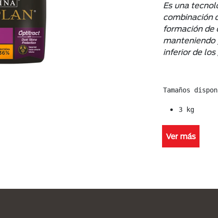
Es una tecnol
combinación d
formación de c
manteniendo y 
inferior de lo
3 kg
Ver más