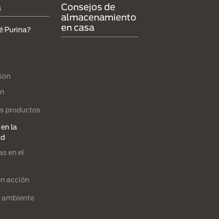
a
Consejos de
almacenamiento
en casa
é Purina?
ión
ón
s productos
en la
ad
s en el
en acción
l ambiente