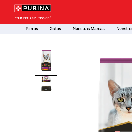
Pasar al contenido principal
Menú Secundario Purina
Menú Principal Purina
Perros
Gatos
Nuestras Marcas
Nuestro