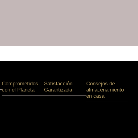
Comprometidos
Satisfacción
Consejos de
con el Planeta
Garantizada
almacenamiento
en casa