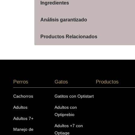
Ingredientes
Análisis garantizado
Productos Relacionados
Menú footer Pro Plan
Perros
Gatos
Productos
Cachorros
Gatitos con Optistart
Adultos
Adultos con
Optiprebio
Adultos 7+
Adultos +7 con
Manejo de
Optiage