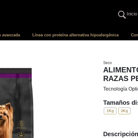
Inicio
s avanzada
Línea con proteína alternativa hipoalergénica
Com
Seco
ALIMENT
RAZAS P
Tecnología Opti
Tamaños di
1Kg
3Kg
Descripció