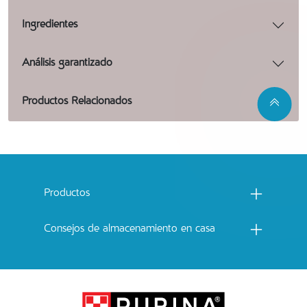
Ingredientes
Análisis garantizado
Productos Relacionados
Menu footer Catchow
Productos
Consejos de almacenamiento en casa