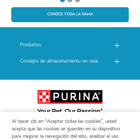
CONOCE TODA LA GAMA
Menu footer Catchow
Productos
Consejos de almacenamiento en casa
Al hacer clic en “Aceptar todas las cookies”, usted
Menu Footer Secundario Cat Chow
acepta que las cookies se guarden en su dispositivo
para mejorar la navegación del sitio, analizar el uso