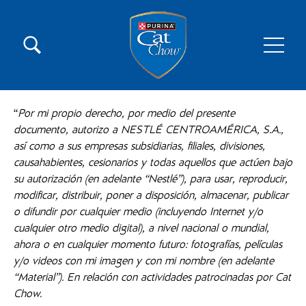
Pasar al contenido principal
Menú secundario Cat Chow
Menú principal Cat Chow
“
Por mi propio derecho, por medio del presente
documento, autorizo a NESTLÉ CENTROAMÉRICA, S.A.,
así como a sus empresas subsidiarias, filiales, divisiones,
causahabientes, cesionarios y todas aquellos que actúen bajo
su autorización (en adelante “Nestlé”), para usar, reproducir,
modificar, distribuir, poner a disposición, almacenar, publicar
o difundir por cualquier medio (incluyendo Internet y/o
cualquier otro medio digital), a nivel nacional o mundial,
ahora o en cualquier momento futuro: fotografías, películas
y/o videos con mi imagen y con mi nombre (en adelante
“Material”). En relación con actividades patrocinadas por Cat
Chow.