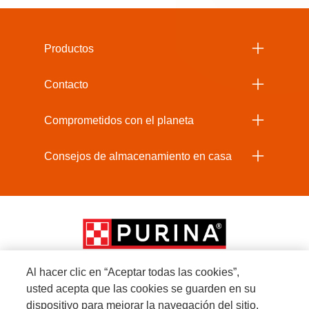
Menu Footer Beneful
Productos
Contacto
Comprometidos con el planeta
Consejos de almacenamiento en casa
Al hacer clic en “Aceptar todas las cookies”,
usted acepta que las cookies se guarden en su
Menú Footer Secundario Beneful
dispositivo para mejorar la navegación del sitio,