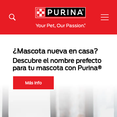
Pasar al contenido principal
Menú Secundario Purina
Menú Principal Purina
¿Mascota nueva en casa?
Descubre el nombre prefecto
para tu mascota con Purina®
Más Info