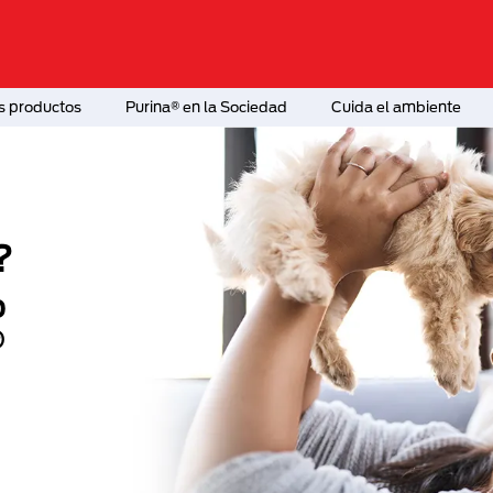
s productos
Purina® en la Sociedad
Cuida el ambiente
?
o
®