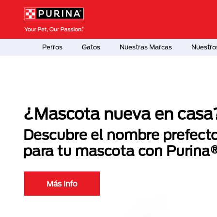
Pasar al contenido principal
Menú Secundario Purina
Menú Principal Purina
Perros
Gatos
Nuestras Marcas
Nuestro
¿Mascota nueva en casa
Descubre el nombre prefect
para tu mascota con Purina
Más Info