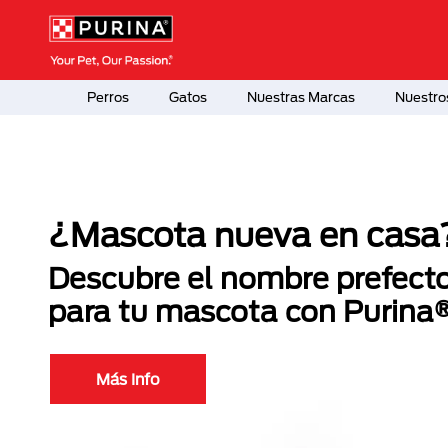
Pasar al contenido principal
Menú Secundario Purina
Menú Principal Purina
Perros
Gatos
Nuestras Marcas
Nuestro