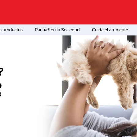
s productos
Purina® en la Sociedad
Cuida el ambiente
¿Mascota nueva en cas
Descubre el nombre prefec
para tu mascota con Purin
Más Info