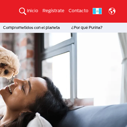
Inicio
Regístrate
Contacto
Comprometidos con el planeta
¿Por qué Purina?
a?
to
a®