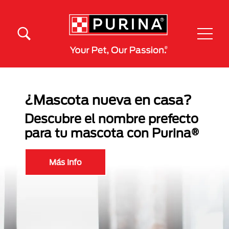
Pasar al contenido principal
Menú Secundario Purina
Menú Principal Purina
¿Mascota nueva en casa?
Descubre el nombre prefecto
para tu mascota con Purina®
Más Info