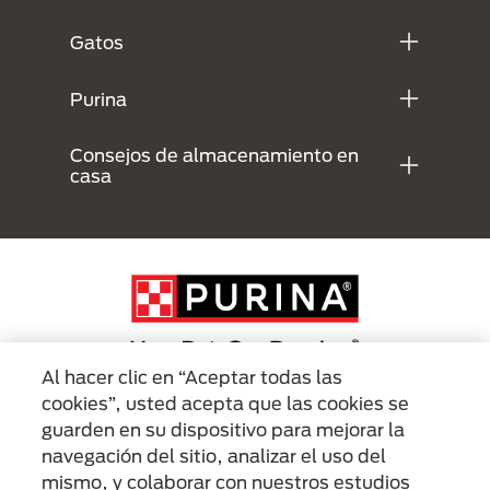
Gatos
Purina
Consejos de almacenamiento en
casa
Al hacer clic en “Aceptar todas las
cookies”, usted acepta que las cookies se
Menu Footer Secundario Purina
guarden en su dispositivo para mejorar la
navegación del sitio, analizar el uso del
mismo, y colaborar con nuestros estudios
All Nestlé Purina trademarks owned by Société des Produits Nestlé S.A.,