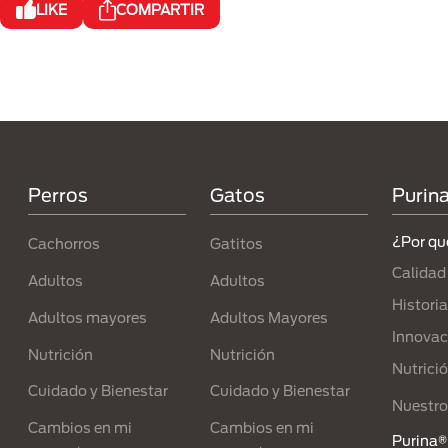
LIKE
COMPARTIR
Menú Footer Purina
Perros
Gatos
Purin
¿Por qu
Cachorros
Gatitos
Calidad
Adultos
Adultos
Historia
Adultos mayores
Adultos Mayores
Innovac
Nutrición
Nutrición
Nutrici
Cuidado y Bienestar
Cuidado y Bienestar
Nuestro
Cambios en mi
Cambios en mi
Purina® 