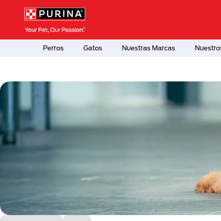
Pasar al contenido principal
Menú Secundario Purina
Menú Principal Purina
Perros
Gatos
Nuestras Marcas
Nuestro