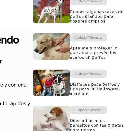
Cuidado Y Bienestar
Conoce algunas razas de
perros grandes para
hogares amplios
endo
Cuidado Y Bienestar
Aprende a proteger lo
que amas: prevén los
ácaros en perros
y
Cuidado Y Bienestar
Disfraces para perros y
se y con una
tips para un Halloween
increíble
 lo rápidos y
Cuidado Y Bienestar
Diles adiós a los
parásitos con las pipetas
para perros