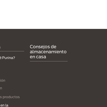
a
Consejos de
almacenamiento
en casa
é Purina?
ión
ón
s productos
en la