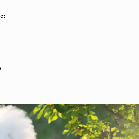
te:
.
s: