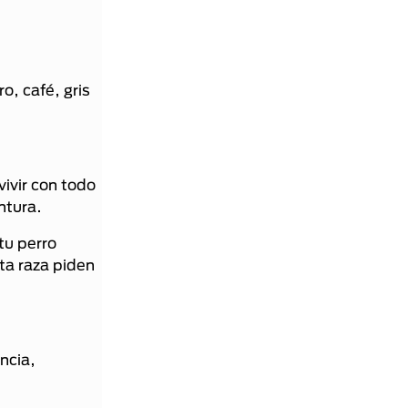
o, café, gris
vivir con todo
ntura.
tu perro
ta raza piden
ncia,