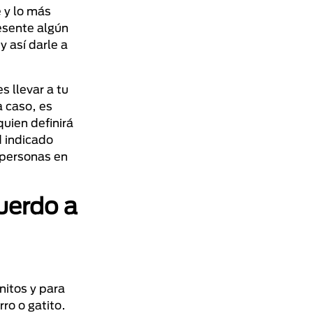
 y lo más
resente algún
y así darle a
s llevar a tu
a caso, es
quien definirá
d indicado
 personas en
uerdo a
nitos y para
ro o gatito.