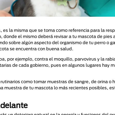
, es la misma que se toma como referencia para la res
año, donde el mismo deberá revisar a tu mascota de pies 
undo sobre algún aspecto del organismo de tu perro o gat
scota se encuentra con buena salud.
, por ejemplo, contra el moquillo, parvovirus y la rabi
tarias de cada gobierno, pues en algunos lugares hay 
s rutinarios como tomar muestras de sangre, de orina o h
 una muestra de tu mascota lo más recientes posibles, es
adelante
rás un deterioro natural en la energía y funciones del o