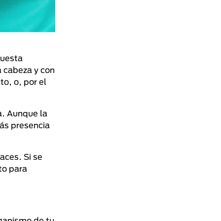
puesta
a cabeza y con
o, o, por el
a. Aunque la
más presencia
aces. Si se
to para
rganismo de tu