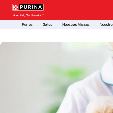
Pasar al contenido principal
Menú Secundario Purina
Menú Principal Purina
Perros
Gatos
Nuestras Marcas
Nuestro