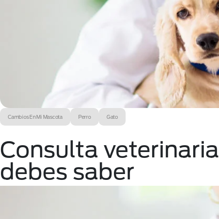
Cambios En Mi Mascota
Perro
Gato
Consulta veterinari
debes saber