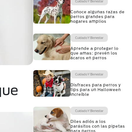
Cuidado Y Bienestar
Conoce algunas razas de
perros grandes para
hogares amplios
Cuidado Y Bienestar
Aprende a proteger lo
que amas: prevén los
ácaros en perros
Cuidado Y Bienestar
que
Disfraces para perros y
tips para un Halloween
increíble
Cuidado Y Bienestar
Diles adiós a los
parásitos con las pipetas
para perros