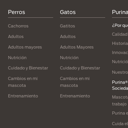
Perros
Gatos
Purin
¿Por qu
Cachorros
Gatitos
Calidad
Adultos
Adultos
Historia
Adultos mayores
Adultos Mayores
Innovac
Nutrición
Nutrición
Nutrici
Cuidado y Bienestar
Cuidado y Bienestar
Nuestro
Cambios en mi
Cambios en mi
Purina® 
mascota
mascota
Socied
Entrenamiento
Entrenamiento
Mascota
trabajo
Purina 
Cuida e