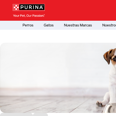
Pasar al contenido principal
Menú Secundario Purina
Menú Principal Purina
Perros
Gatos
Nuestras Marcas
Nuestro