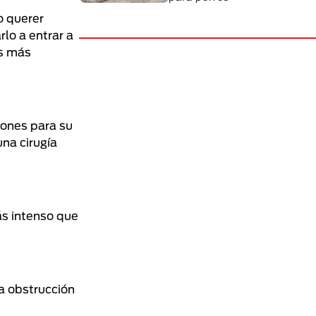
o querer
lo a entrar a
es más
ciones para su
una cirugía
ás intenso que
la obstrucción