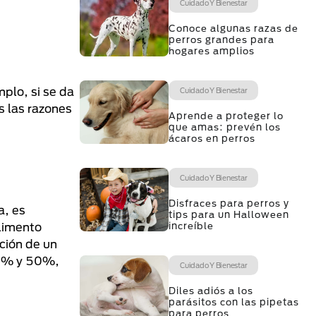
Cuidado Y Bienestar
Conoce algunas razas de
perros grandes para
hogares amplios
plo, si se da
Cuidado Y Bienestar
 las razones
Aprende a proteger lo
que amas: prevén los
ácaros en perros
Cuidado Y Bienestar
Disfraces para perros y
a, es
tips para un Halloween
increíble
limento
ción de un
50% y 50%,
Cuidado Y Bienestar
Diles adiós a los
parásitos con las pipetas
para perros