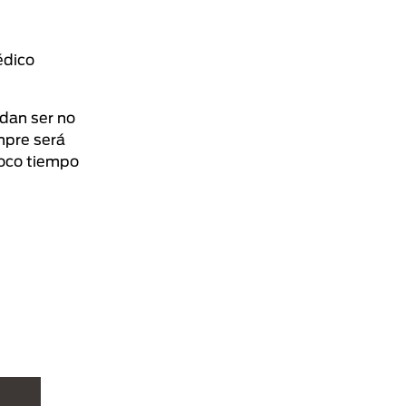
édico
dan ser no
mpre será
poco tiempo