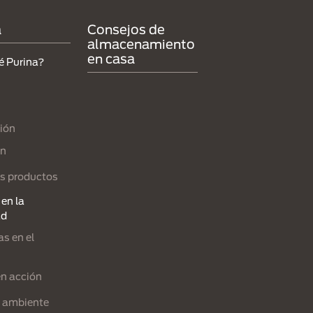
a
Consejos de
almacenamiento
en casa
é Purina?
ión
ón
s productos
en la
ad
s en el
en acción
l ambiente