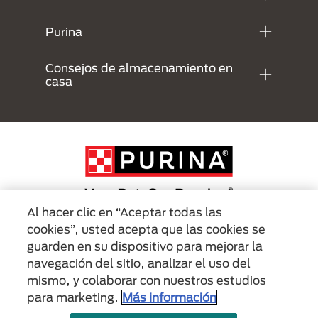
Purina
Consejos de almacenamiento en
casa
Al hacer clic en “Aceptar todas las
cookies”, usted acepta que las cookies se
Menu Footer Secundario Purina
guarden en su dispositivo para mejorar la
navegación del sitio, analizar el uso del
mismo, y colaborar con nuestros estudios
All Nestlé Purina trademarks owned by Société des Produits Nestlé S.A.,
Vevey, Switzerland or are used with permission.
para marketing.
Más información
Políticas sobre
Términos de
Términos de