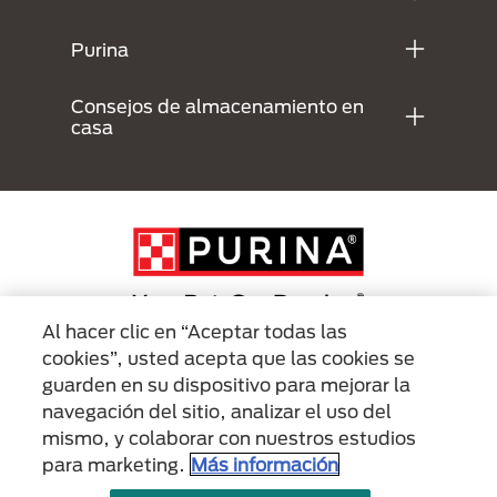
Purina
Consejos de almacenamiento en
casa
Al hacer clic en “Aceptar todas las
cookies”, usted acepta que las cookies se
Menu Footer Secundario Purina
guarden en su dispositivo para mejorar la
navegación del sitio, analizar el uso del
mismo, y colaborar con nuestros estudios
All Nestlé Purina trademarks owned by Société des Produits Nestlé S.A.,
Vevey, Switzerland or are used with permission.
para marketing.
Más información
Políticas sobre
Términos de
Términos de