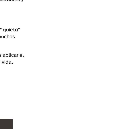
 "quieto”
 muchos
 aplicar el
 vida,