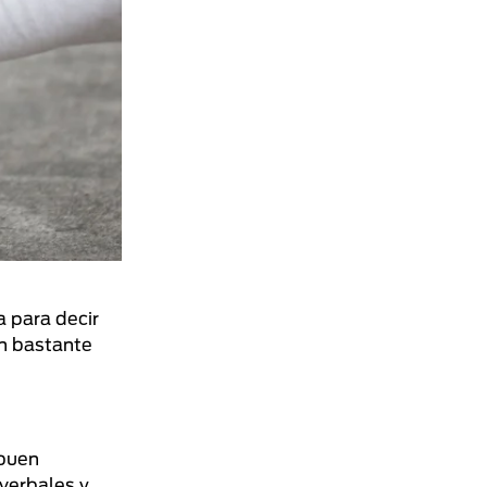
 para decir
on bastante
 buen
verbales y