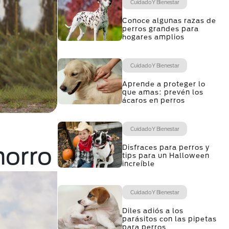
Cuidado Y Bienestar
Conoce algunas razas de
perros grandes para
hogares amplios
Cuidado Y Bienestar
Aprende a proteger lo
que amas: prevén los
ácaros en perros
Cuidado Y Bienestar
horro
Disfraces para perros y
tips para un Halloween
increíble
Cuidado Y Bienestar
Diles adiós a los
parásitos con las pipetas
para perros