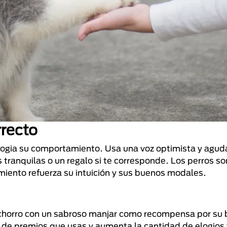
rrecto
logia su comportamiento. Usa una voz optimista y aguda
tranquilas o un regalo si te corresponde. Los perros s
miento refuerza su intuición y sus buenos modales.
achorro con un sabroso manjar como recompensa por su
de premios que usas y aumenta la cantidad de elogios 