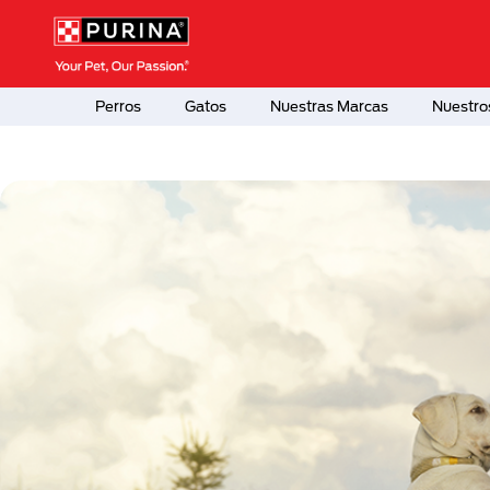
Pasar al contenido principal
Menú Secundario Purina
Menú Principal Purina
Perros
Gatos
Nuestras Marcas
Nuestro