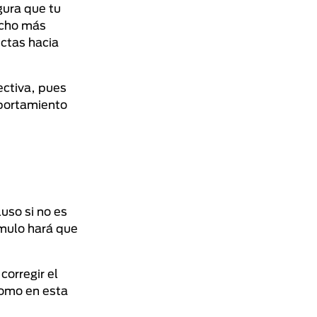
gura que tu
ucho más
uctas hacia
ectiva, pues
mportamiento
uso si no es
ímulo hará que
corregir el
Como en esta