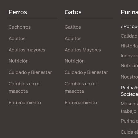
Perros
Gatos
Purin
¿Por qu
Cachorros
Gatitos
Calidad
Adultos
Adultos
Historia
Adultos mayores
Adultos Mayores
Innovac
Nutrición
Nutrición
Nutrici
Cuidado y Bienestar
Cuidado y Bienestar
Nuestro
Cambios en mi
Cambios en mi
Purina® 
mascota
mascota
Socied
Entrenamiento
Entrenamiento
Mascota
trabajo
Purina 
Cuida e