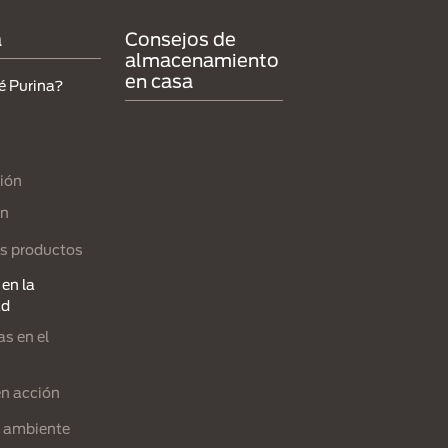
a
Consejos de
almacenamiento
en casa
é Purina?
ión
ón
s productos
en la
ad
s en el
en acción
l ambiente