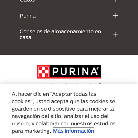
Purina
Consejos de almacenamiento en
casa
Al hacer clic en “Aceptar todas las
cookies”, usted acepta que las cookies se
Menu Footer Secundario Purina
guarden en su dispositivo para mejorar la
navegación del sitio, analizar el uso del
mismo, y colaborar con nuestros estudios
All Nestlé Purina trademarks owned by Société des Produits Nestlé S.A.,
Vevey, Switzerland or are used with permission.
para marketing.
Más información