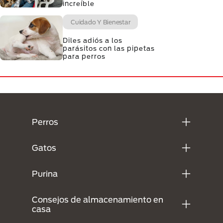
increíble
Cuidado Y Bienestar
Diles adiós a los
parásitos con las pipetas
para perros
Menú Footer Purina
Perros
Gatos
Purina
Consejos de almacenamiento en
casa