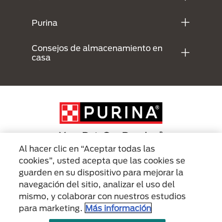
Purina
Consejos de almacenamiento en
casa
Al hacer clic en “Aceptar todas las
cookies”, usted acepta que las cookies se
Menu Footer Secundario Purina
guarden en su dispositivo para mejorar la
navegación del sitio, analizar el uso del
mismo, y colaborar con nuestros estudios
All Nestlé Purina trademarks owned by Société des Produits Nestlé S.A.,
Vevey, Switzerland or are used with permission.
para marketing.
Más información
Políticas sobre
Términos de
Términos de