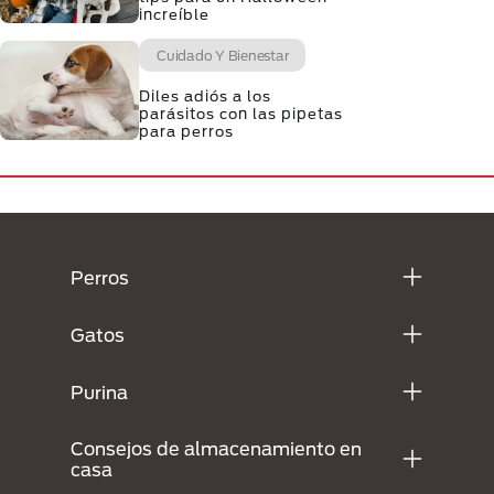
increíble
Cuidado Y Bienestar
Diles adiós a los
parásitos con las pipetas
para perros
Menú Footer Purina
Perros
Gatos
Purina
Consejos de almacenamiento en
casa