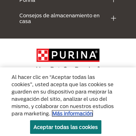
Consejos de almacenamiento en
casa
Al hacer clic en “Aceptar todas las
cookies”, usted acepta que las cookies se
Menu Footer Secundario Purina
guarden en su dispositivo para mejorar la
navegación del sitio, analizar el uso del
mismo, y colaborar con nuestros estudios
All Nestlé Purina trademarks owned by Société des Produits Nestlé S.A.,
Vevey, Switzerland or are used with permission.
para marketing.
Más información
Políticas sobre
Términos de
Términos de
Aceptar todas las cookies
cookies
privacidad
uso