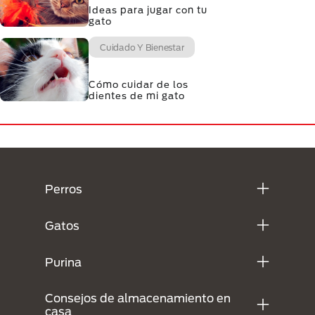
Ideas para jugar con tu
gato
Cuidado Y Bienestar
Cómo cuidar de los
dientes de mi gato
Menú Footer Purina
Perros
Gatos
Purina
Consejos de almacenamiento en
casa