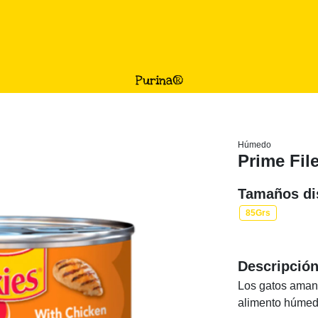
Purina®
Húmedo
Prime Fil
Tamaños di
85Grs
Descripció
Los gatos amante
alimento húmedo