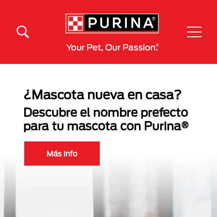
Pasar al contenido principal
Menú Secundario Purina
Menú Principal Purina
¿Mascota nueva en casa?
Descubre el nombre prefecto
para tu mascota con Purina®
Más Info