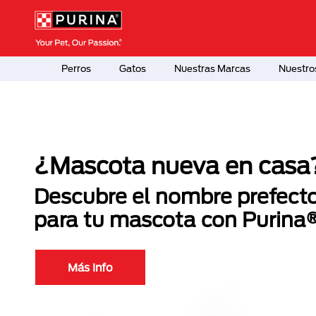
Pasar al contenido principal
Menú Secundario Purina
Menú Principal Purina
Perros
Gatos
Nuestras Marcas
Nuestro
¿Mascota nueva en casa
Descubre el nombre prefect
para tu mascota con Purina
Más Info