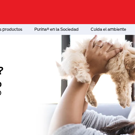
s productos
Purina® en la Sociedad
Cuida el ambiente
?
o
®