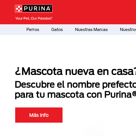
Pasar al contenido principal
Menú Secundario Purina
Menú Principal Purina
Perros
Gatos
Nuestras Marcas
Nuestro
¿Mascota nueva en casa
Descubre el nombre prefect
para tu mascota con Purina
Más Info