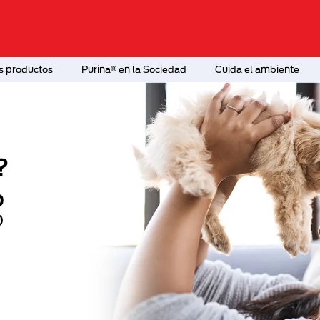
s productos
Purina® en la Sociedad
Cuida el ambiente
?
o
®