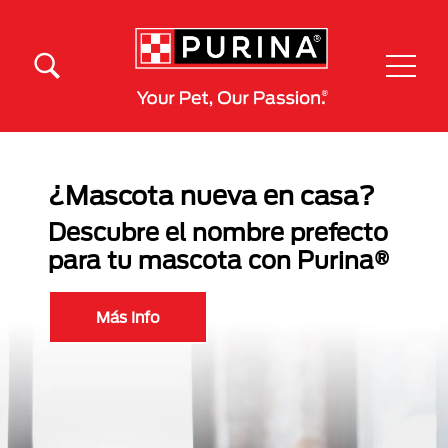
Pasar al contenido principal
Menú Secundario Purina
Menú Principal Purina
¿Mascota nueva en casa?
Descubre el nombre prefecto
para tu mascota con Purina®
Más Info