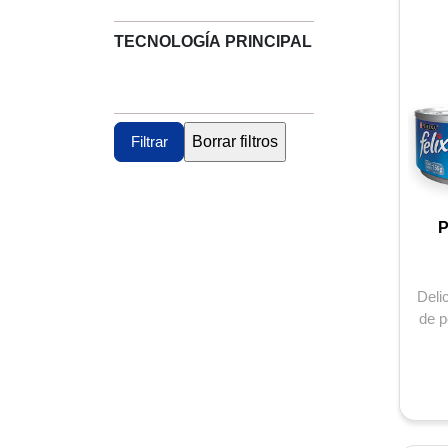
TECNOLOGÍA PRINCIPAL
P
Deli
de p
agra