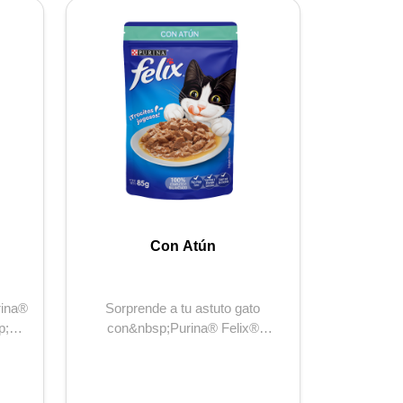
Con Atún
Sorprende a tu astuto gato
p;es
con&nbsp;Purina® Felix®
&nbsp;Atún, alimento húmedo c...