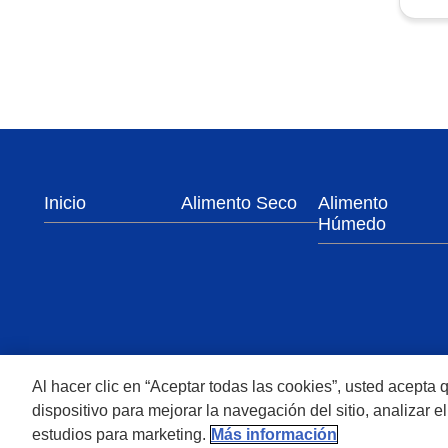
Pa
Menu Footer Felix
Inicio
Alimento Seco
Alimento
Húmedo
Menu Footer Secundario Felix
Al hacer clic en “Aceptar todas las cookies”, usted acepta
dispositivo para mejorar la navegación del sitio, analizar 
All Nestlé Purina trademarks owned by Soci
estudios para marketing.
Más información