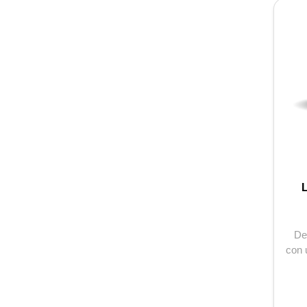
L
De
con 
tend