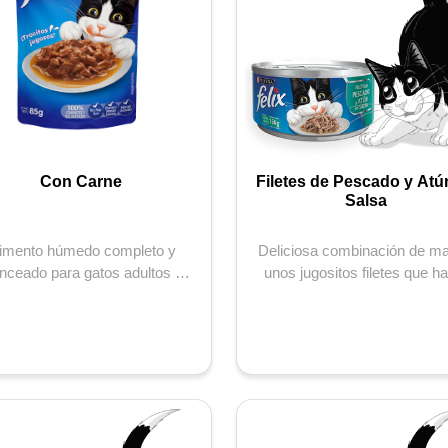
Con Carne
Filetes de Pescado y Atú
Salsa
limento húmedo completo y
Deliciosa combinación de ma
nceado para gatos adultos de
unos jugositos filetes que h
das las razas, con actividad
que tu gatito haga las cosas m
normal...