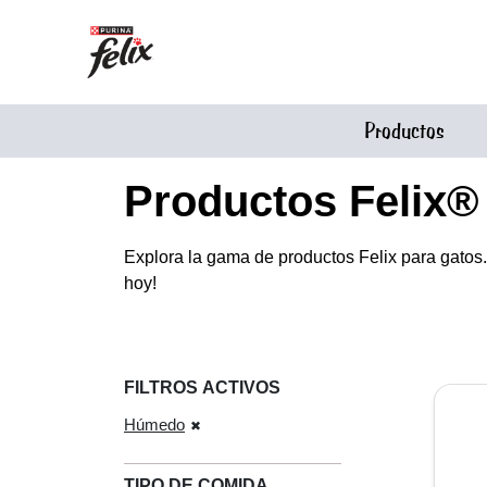
Pasar al contenido principal
Menu Secundario Felix
Menú principal Felix
Productos
Productos Felix®
Explora la gama de productos Felix para gatos
hoy!
FILTROS ACTIVOS
Húmedo
TIPO DE COMIDA