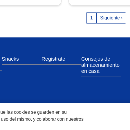
ginación
Siguiente pág
1
Siguiente ›
Snacks
Registrate
Consejos de
almacenamiento
en casa
 que las cookies se guarden en su
el uso del mismo, y colaborar con nuestros
été des Produits Nestlé S.A., Vevey, Switzerland or are used with permission.