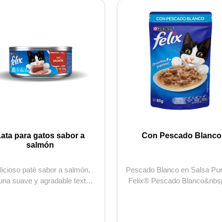
ata para gatos sabor a
Con Pescado Blanco
salmón
licioso paté sabor a salmón,
Pescado Blanco en Salsa Purina®
una suave y agradable textura
Felix® Pescado Blanco&nbs
rán a tu gato esperando la h...
un alime...