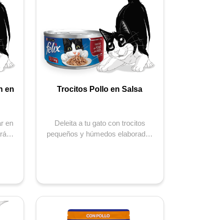
n en
Trocitos Pollo en Salsa
r en
Deleita a tu gato con trocitos
arán
pequeños y húmedos elaborados
ás...
con pollo y servidos en una
delicios...