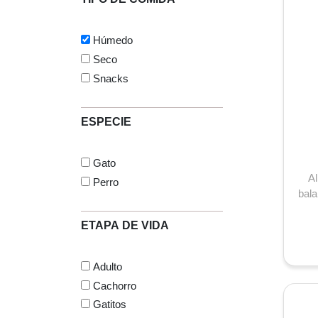
Húmedo
Seco
Snacks
ESPECIE
Gato
A
Perro
bala
to
ETAPA DE VIDA
Adulto
Cachorro
Gatitos