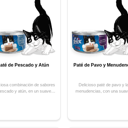
até de Pescado y Atún
Paté de Pavo y Menuden
ciosa combinación de sabores
Delicioso paté de pavo y l
escado y atún, en un suave y
menudencias, con una suav
dable paté que tendrán a tu...
agradable textura tendrán a tu
esp...