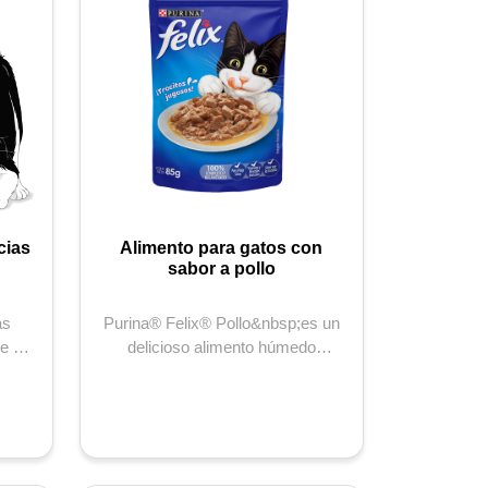
cias
Alimento para gatos con
sabor a pollo
as
Purina® Felix® Pollo&nbsp;es un
e y
delicioso alimento húmedo
 gato
completo y balanceado ...