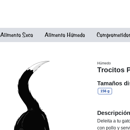
Alimento Seco
Alimento Húmedo
Comprometidos 
Húmedo
Trocitos 
Tamaños di
156 g
Descripció
Deleita a tu ga
con pollo y serv