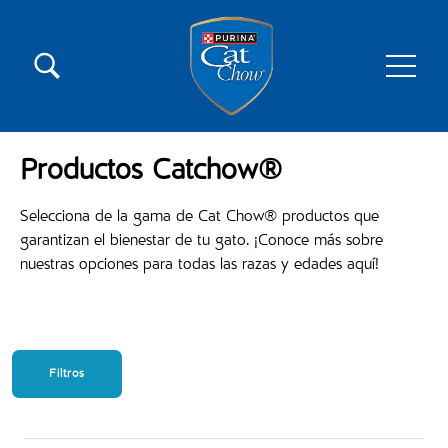
Pasar al contenido principal
Menú secundario Cat Chow
Menú principal Cat Chow
Productos Catchow®
Selecciona de la gama de Cat Chow® productos que
garantizan el bienestar de tu gato. ¡Conoce más sobre
nuestras opciones para todas las razas y edades aquí!
Filtros