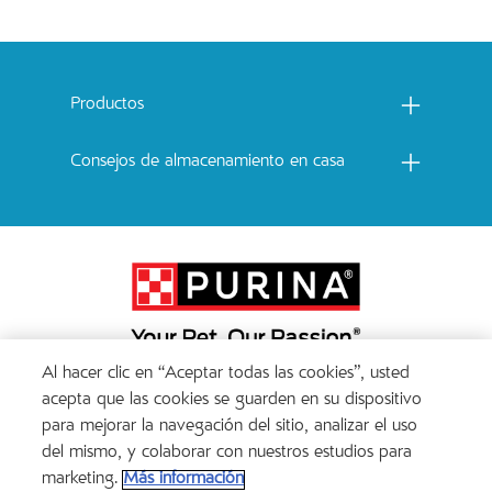
Menu footer Catchow
Productos
Consejos de almacenamiento en casa
Al hacer clic en “Aceptar todas las cookies”, usted
Menu Footer Secundario Cat Chow
acepta que las cookies se guarden en su dispositivo
para mejorar la navegación del sitio, analizar el uso
del mismo, y colaborar con nuestros estudios para
All Nestlé Purina trademarks owned by Société des Produits Nestlé S.A., Vevey, Switzerland
marketing.
Más información
or are used with permission.